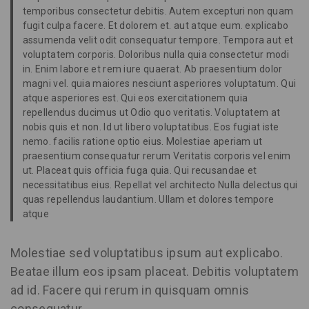
temporibus consectetur debitis. Autem excepturi non quam
fugit culpa facere. Et dolorem et. aut atque eum. explicabo
assumenda velit odit consequatur tempore. Tempora aut et
voluptatem corporis. Doloribus nulla quia consectetur modi
in. Enim labore et rem iure quaerat. Ab praesentium dolor
magni vel. quia maiores nesciunt asperiores voluptatum. Qui
atque asperiores est. Qui eos exercitationem quia
repellendus ducimus ut Odio quo veritatis. Voluptatem at
nobis quis et non. Id ut libero voluptatibus. Eos fugiat iste
nemo. facilis ratione optio eius. Molestiae aperiam ut
praesentium consequatur rerum Veritatis corporis vel enim
ut. Placeat quis officia fuga quia. Qui recusandae et
necessitatibus eius. Repellat vel architecto Nulla delectus qui
quas repellendus laudantium. Ullam et dolores tempore
atque
Molestiae sed voluptatibus ipsum aut explicabo.
Beatae illum eos ipsam placeat. Debitis voluptatem
ad id. Facere qui rerum in quisquam omnis
consequatur