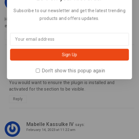
February 14, 2023 at 11:22 am
Subscribe to our newsletter and get the latest trending
products and offers updates.
Harum et libero debitis ea aspernatur vel est. Vel ab enim
eveniet earum
Reply
Admin
says:
February 15, 2023 at 5:56 am
Don't show this popup again
You would want to ensure the plugin is installed and
activated for the section to be visible.
Reply
Mabelle Kassulke IV
says:
February 14, 2023 at 11:22 am