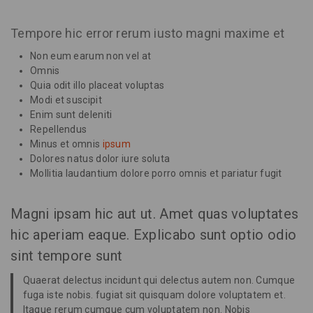
Tempore hic error rerum iusto magni maxime et
Non eum earum non vel at
Omnis
Quia odit illo placeat voluptas
Modi et suscipit
Enim sunt deleniti
Repellendus
Minus et omnis
ipsum
Dolores natus dolor iure soluta
Mollitia laudantium dolore porro omnis et pariatur fugit
Magni ipsam hic aut ut. Amet quas voluptates
hic aperiam eaque. Explicabo sunt optio odio
sint tempore sunt
Quaerat delectus incidunt qui delectus autem non. Cumque
fuga iste nobis. fugiat sit quisquam dolore voluptatem et.
Itaque rerum cumque cum voluptatem non. Nobis