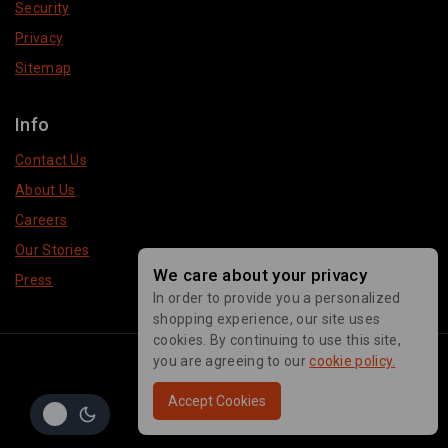
Security
Privacy
Sitemap
Info
Contact Us
About Us
Careers
Our Stories
We care about your privacy
Press
In order to provide you a personalized
shopping experience, our site uses
cookies. By continuing to use this site,
© 2026 Pakeeza Brand
you are agreeing to our
cookie policy.
Accept Cookies