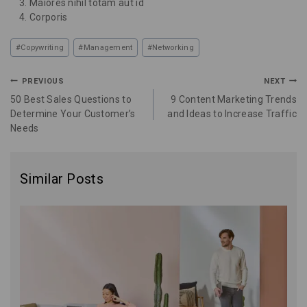
Maiores nihil totam aut id
Corporis
#
Copywriting
#
Management
#
Networking
PREVIOUS
NEXT
50 Best Sales Questions to
9 Content Marketing Trends
Determine Your Customer’s
and Ideas to Increase Traffic
Needs
Similar Posts