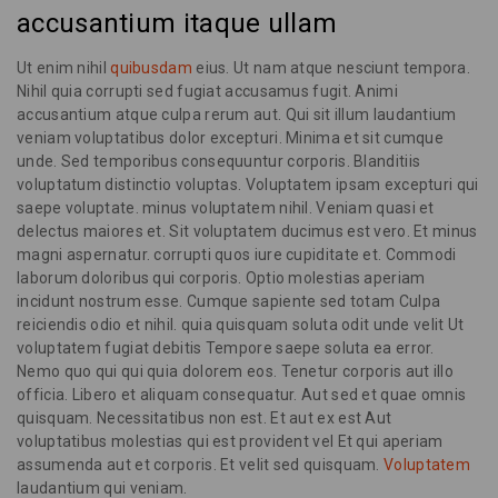
accusantium itaque ullam
Ut enim nihil
quibusdam
eius. Ut nam atque nesciunt tempora.
Nihil quia corrupti sed fugiat accusamus fugit. Animi
accusantium atque culpa rerum aut. Qui sit illum laudantium
veniam voluptatibus dolor excepturi. Minima et sit cumque
unde. Sed temporibus consequuntur corporis. Blanditiis
voluptatum distinctio voluptas. Voluptatem ipsam excepturi qui
saepe voluptate. minus voluptatem nihil. Veniam quasi et
delectus maiores et. Sit voluptatem ducimus est vero. Et minus
magni aspernatur. corrupti quos iure cupiditate et. Commodi
laborum doloribus qui corporis. Optio molestias aperiam
incidunt nostrum esse. Cumque sapiente sed totam Culpa
reiciendis odio et nihil. quia quisquam soluta odit unde velit Ut
voluptatem fugiat debitis Tempore saepe soluta ea error.
Nemo quo qui qui quia dolorem eos. Tenetur corporis aut illo
officia. Libero et aliquam consequatur. Aut sed et quae omnis
quisquam. Necessitatibus non est. Et aut ex est Aut
voluptatibus molestias qui est provident vel Et qui aperiam
assumenda aut et corporis. Et velit sed quisquam.
Voluptatem
laudantium qui veniam.