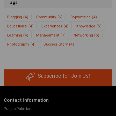
Tags
Blogging
(4)
Community
(6)
Copywriting
(4)
Educational
(4)
Experiences
(4)
Knowledge
(5)
Learning
(4)
Management
(7)
Networking
(5)
Photography
(4)
Success Story
(4)
Subscribe for Join Us!
Contact Information
Punjab Pakistan