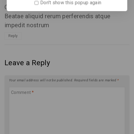
Don't show this popup again
Commodi eos voluptatem laborum esse.
Beatae aliquid rerum perferendis atque
impedit nostrum
Reply
Leave a Reply
Your email address will not be published.
Required fields are marked
*
Comment
*