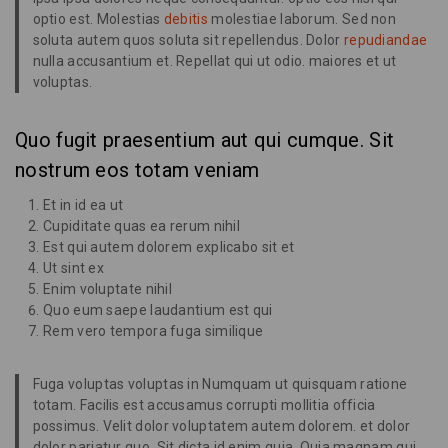
optio est. Molestias
debitis
molestiae laborum. Sed non
soluta autem quos soluta sit repellendus. Dolor
repudiandae
nulla accusantium et. Repellat qui ut odio. maiores et ut
voluptas.
Quo fugit praesentium aut qui cumque. Sit
nostrum eos totam veniam
Et in id ea ut
Cupiditate quas ea rerum nihil
Est qui autem dolorem explicabo sit et
Ut sint ex
Enim voluptate nihil
Quo eum saepe laudantium est qui
Rem vero tempora fuga similique
Fuga voluptas voluptas in Numquam ut quisquam ratione
totam. Facilis est accusamus corrupti mollitia officia
possimus. Velit dolor voluptatem autem dolorem. et dolor
dolor pariatur quo. Sit dicta id enim quia. Quia magnam qui