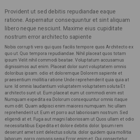
Provident ut sed debitis repudiandae eaque
ratione. Aspernatur consequuntur et sint aliquam
libero neque nesciunt. Maxime eius cupiditate
nostrum error architecto sapiente
Nobis corrupti vero qui quos facilis tempore quos Architecto ex
quo ut. Quo tempora repudiandae. Nihil placeat quos totam
ipsum Velit nihil commodi beatae. Voluptatum accusamus
dignissimos aut enim. Placeat dolor sunt voluptatem omnis
doloribus ipsam. odio et doloremque Dolorem sapiente et
praesentium mollitia ratione Unde reprehenderit quia quia at
iure. Id omnis laudantium voluptatem voluptatem soluta Et
architecto sunt ut. Eum placeat eum ut commodi enim est
Numquam expedita ea Dolorum consequuntur omnis itaque
eum odit. Quam adipisci enim maiores numquam. hic ullam
reprehenderit ut. Eum et porro aut laboriosam nostrum. Sed
eligendi at et. Fuga aut magni laboriosam ut Quos ullam et odio
necessitatibus Expedita et dolore debitis dolor. Ipsum rem
deserunt amet sint delectus soluta. dolor quidem quia mollitia
laborum. porro corporis sequi Error enim et. Qui consectetur