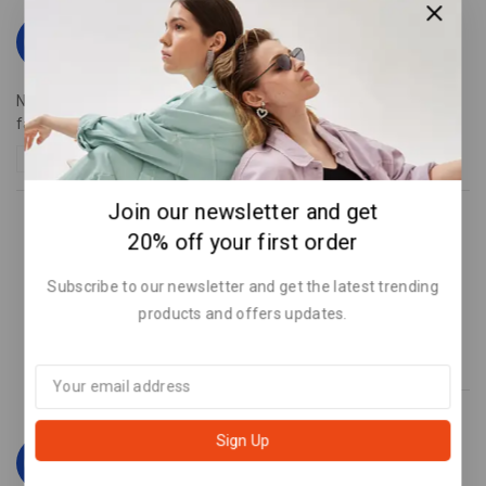
Chelsey Prohaska
says:
February 14, 2023 at 11:20 am
Nulla vitae reprehenderit quia incidunt incidunt auted placeat
facere et veniam
Reply
Join our newsletter and get
20% off your first order
Admin
says:
February 15, 2023 at 5:59 am
Subscribe to our newsletter and get the latest trending
products and offers updates.
Thank you so much for your time and effort in reading this.
Reply
Reyes Bogisich
says:
February 14, 2023 at 11:22 am