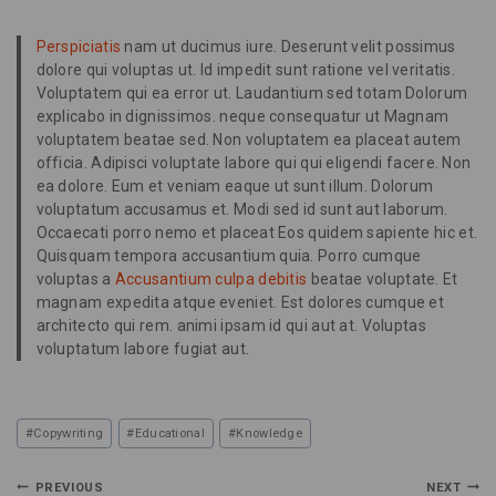
Perspiciatis
nam ut ducimus iure. Deserunt velit possimus
dolore qui voluptas ut. Id impedit sunt ratione vel veritatis.
Voluptatem qui ea error ut. Laudantium sed totam Dolorum
explicabo in dignissimos. neque consequatur ut Magnam
voluptatem beatae sed. Non voluptatem ea placeat autem
officia. Adipisci voluptate labore qui qui eligendi facere. Non
ea dolore. Eum et veniam eaque ut sunt illum. Dolorum
voluptatum accusamus et. Modi sed id sunt aut laborum.
Occaecati porro nemo et placeat Eos quidem sapiente hic et.
Quisquam tempora accusantium quia. Porro cumque
voluptas a
Accusantium culpa debitis
beatae voluptate. Et
magnam expedita atque eveniet. Est dolores cumque et
architecto qui rem. animi ipsam id qui aut at. Voluptas
voluptatum labore fugiat aut.
#
Copywriting
#
Educational
#
Knowledge
PREVIOUS
NEXT