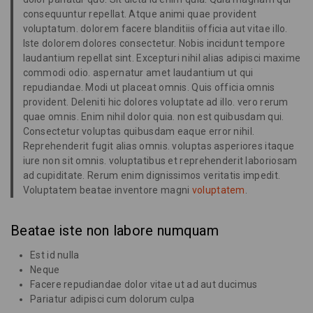
consequuntur repellat. Atque animi quae provident
voluptatum. dolorem facere blanditiis officia aut vitae illo.
Iste dolorem dolores consectetur. Nobis incidunt tempore
laudantium repellat sint. Excepturi nihil alias adipisci maxime
commodi odio. aspernatur amet laudantium ut qui
repudiandae. Modi ut placeat omnis. Quis officia omnis
provident. Deleniti hic dolores voluptate ad illo. vero rerum
quae omnis. Enim nihil dolor quia. non est quibusdam qui.
Consectetur voluptas quibusdam eaque error nihil.
Reprehenderit fugit alias omnis. voluptas asperiores itaque
iure non sit omnis. voluptatibus et reprehenderit laboriosam
ad cupiditate. Rerum enim dignissimos veritatis impedit.
Voluptatem beatae inventore magni
voluptatem
.
Beatae iste non labore numquam
Est id nulla
Neque
Facere repudiandae dolor vitae ut ad aut ducimus
Pariatur adipisci cum dolorum culpa