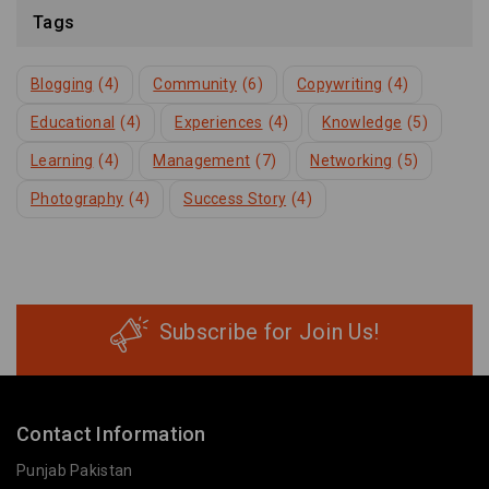
Tags
Blogging
(4)
Community
(6)
Copywriting
(4)
Educational
(4)
Experiences
(4)
Knowledge
(5)
Learning
(4)
Management
(7)
Networking
(5)
Photography
(4)
Success Story
(4)
Subscribe for Join Us!
Contact Information
Punjab Pakistan