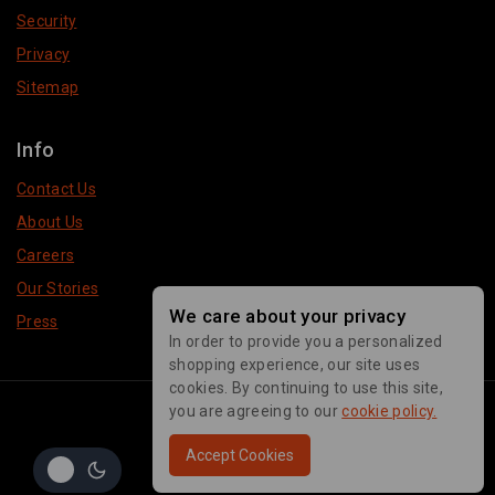
Security
Privacy
Sitemap
Info
Contact Us
About Us
Careers
Our Stories
We care about your privacy
Press
In order to provide you a personalized
shopping experience, our site uses
cookies. By continuing to use this site,
© 2026 Pakeeza Brand
you are agreeing to our
cookie policy.
Accept Cookies